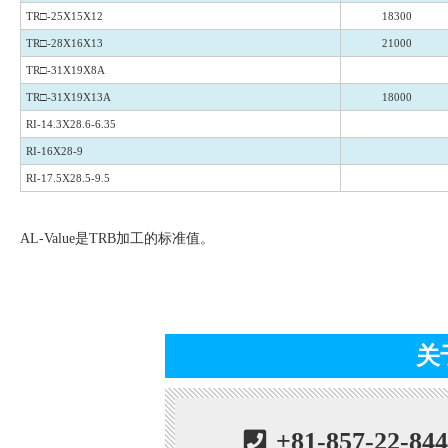
TR□-25X15X12
18300
TR□-28X16X13
21000
TR□-31X19X8A
TR□-31X19X13A
18000
RI-14.3X28.6-6.35
RI-16X28-9
RI-17.5X28.5-9.5
AL-Value是TRB加工的标准值。
关
+81-857-22-84