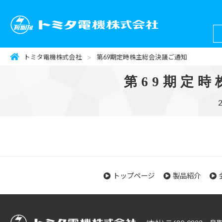
トミタ電機株式会社
第69期定時株主総会決議ご通知
第69期定
トップページ
製品紹介